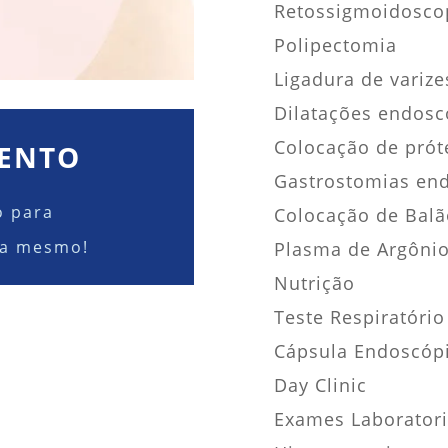
Retossigmoidosco
Polipectomia
Ligadura de varize
Dilatações endosc
Colocação de prót
MENTO
Gastrostomias en
o para
Colocação de Balão
ra mesmo!
Plasma de Argônio
Nutrição
Teste Respiratóri
Cápsula Endoscóp
Day Clinic
Exames Laboratori