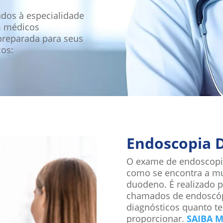
ados à especialidade
om médicos
preparada para seus
ços:
Endoscopia D
O exame de endoscopia d
como se encontra a m
duodeno. É realizado p
chamados de endoscópi
diagnósticos quanto t
proporcionar.
SAIBA M