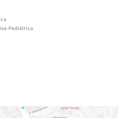
ica
va Pediátrica