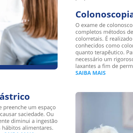
Colonoscopi
O exame de colonosco
completos métodos de 
colorretais. É realizad
conhecidos como colon
quanto terapêutico. Pa
necessário um rigoroso
laxantes a fim de perm
SAIBA MAIS
ástrico
que preenche um espaço
 causar saciedade. Ou
ente diminui a ingestão
 hábitos alimentares.