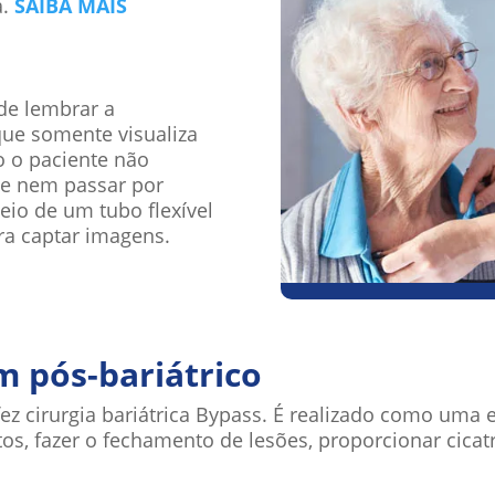
a.
SAIBA MAIS
a
de lembrar a
que somente visualiza
o o paciente não
m e nem passar por
eio de um tubo flexível
ra captar imagens.
m pós-bariátrico
ez cirurgia bariátrica Bypass. É realizado como uma 
s, fazer o fechamento de lesões, proporcionar cicatri