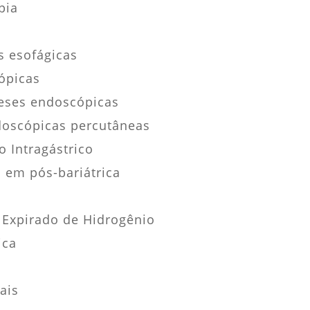
pia
s esofágicas
ópicas
eses endoscópicas
doscópicas percutâneas
 Intragástrico
 em pós-bariátrica
o Expirado de Hidrogênio
ica
ais